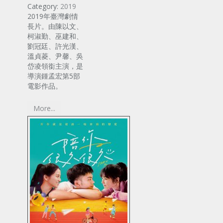
Category:
2019
2019年臺灣劇情
長片。由陳以文、
柯淑勤、巫建和、
劉冠廷、許光漢、
溫貞菱、尹馨、吳
岱凌領銜主演，是
導演鍾孟宏第5部
電影作品。
More...