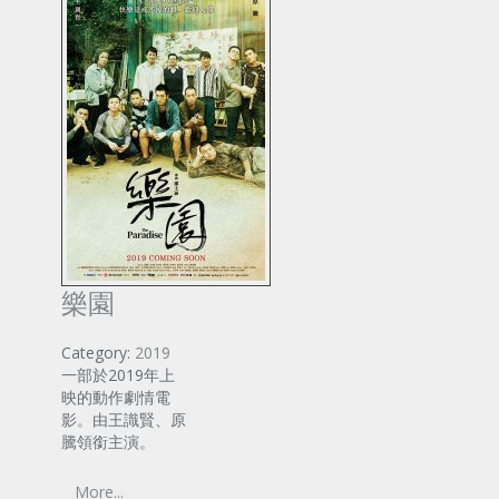
樂園
Category:
2019
一部於2019年上
映的動作劇情電
影。由王識賢、原
騰領銜主演。
More...