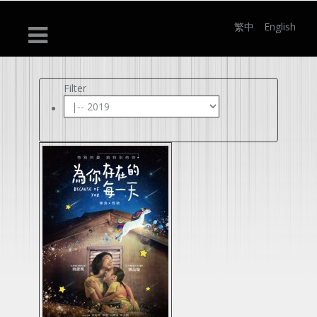
繁中
English
Filter