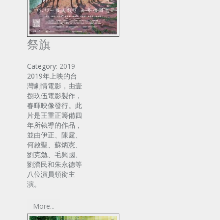
祭旗
Category:
2019
2019年上映的台
灣劇情電影，由壹
捌玖伍電影製作，
春暉映像發行。此
片是王重正籌備四
年所執導的作品，
並由伊正、陳霆、
何啟聖、蘇炳憲、
劉克勉、毛興國、
劉濟民和朱永德等
八位演員領銜主
演。
More...