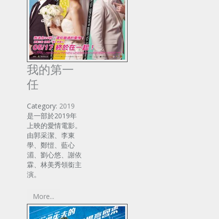
我的第一
任
Category:
2019
是一部於2019年
上映的愛情電影。
由郭采潔、李東
學、鄭愷、藍心
湄、劉心悠、謝依
霖、林美秀領銜主
演。
More...