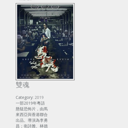
雙魂
Category:
2019
一部2019年粵語
懸疑恐怖片，由馬
來西亞與香港聯合
出品。導演為李勇
昌；衛詩雅、林德