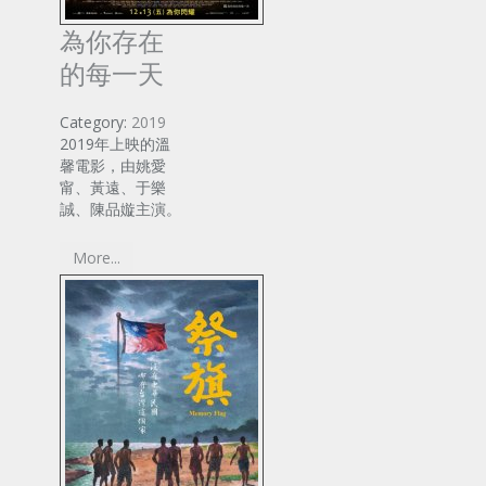
為你存在
的每一天
Category:
2019
2019年上映的溫
馨電影，由姚愛
甯、黃遠、于樂
誠、陳品嫙主演。
More...