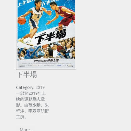
下半場
Category:
2019
一部於2019年上
映的運動勵志電
影。由范少勳、朱
軒洋、李霖霏領銜
主演。
More...