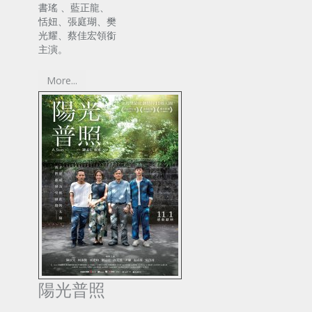
書瑤 、藍正龍、
恬妞、張庭瑚、樊
光耀、蔡佳宏領銜
主演。
More...
陽光普照