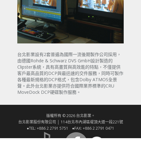
台北影業設有2套普遍為國際一流後期製作公司採用，
由德國Rohde & Schwarz DVS GmbH設計製造的
Clipster系統，具有高畫質與高效能的特點，不僅提供
客戶最高品質的DCP與最迅速的交件服務，同時可製作
各種最新規格的DCP格式，包含Dolby ATMOS全景
聲。此外台北影業亦提供符合國際業界標準的CRU
MoveDock DCP硬碟製作服務。
版權所有 © 2026 台北影業。
台北影業股份有限公司 │ 114台北市內湖區堤頂大道一段221號
●TEL: +886 2 2791 5751 ●FAX: +886 2 2791 0471