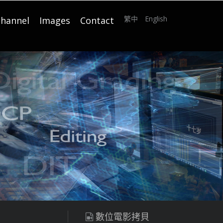
繁中
English
hannel
Images
Contact
數位電影拷貝