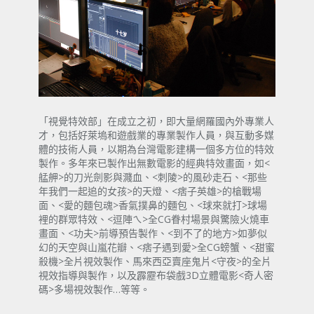
「視覺特效部」在成立之初，即大量網羅國內外專業人
才，包括好萊塢和遊戲業的專業製作人員，與互動多媒
體的技術人員，以期為台灣電影建構一個多方位的特效
製作。多年來已製作出無數電影的經典特效畫面，如<
艋舺>的刀光劍影與濺血、<刺陵>的風砂走石、<那些
年我們一起追的女孩>的天燈、<痞子英雄>的槍戰場
面、<愛的麵包魂>香氣撲鼻的麵包、<球來就打>球場
裡的群眾特效、<逗陣ㄟ>全CG眷村場景與驚險火燒車
畫面、<功夫>前導預告製作、<到不了的地方>如夢似
幻的天空與山嵐花瓣、<痞子遇到愛>全CG螃蟹、<甜蜜
殺機>全片視效製作、馬來西亞賣座鬼片<守夜>的全片
視效指導與製作，以及霹靂布袋戲3D立體電影<奇人密
碼>多場視效製作…等等。