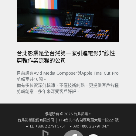
台北影業是全台灣第一家引進電影非線性
剪輯作業流程的公司
目前設有Avid Media Composer與Apple Final Cut Pro
剪輯室共10間。
備有多位資深剪輯師，不僅技術純熟，更提供客戶各種
剪輯創意，多年來深受客戶好評。
版權所有 © 2026 台北影業。
台北影業股份有限公司 │ 114台北市內湖區堤頂大道一段221號
●TEL: +886 2 2791 5751 ●FAX: +886 2 2791 0471