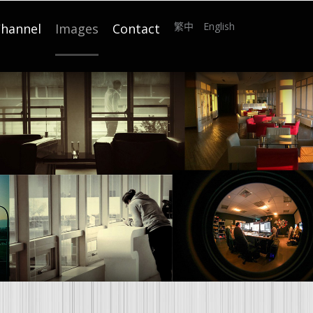
繁中
English
hannel
Images
Contact