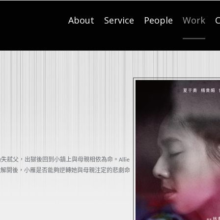
About
Service
People
Work
C
過失弒父，出獄後回到小鎮上與母親相依為命。
Allie
被解開後，小雁是否能夠逆轉她與母親注定的悲劇命