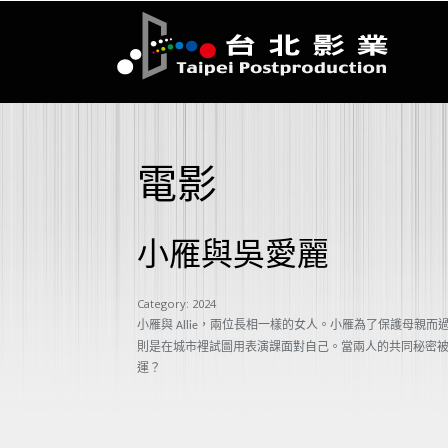
電影
小雁與吳愛麗
Category:
2024
小雁與
，兩位長相一樣的女人。小雁為了保護母親而
Allie
則是在城市裡試圖用表演課面對自己。當兩人的共同秘密
運？