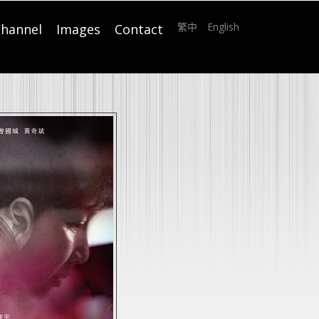
繁中
English
hannel
Images
Contact