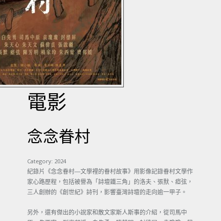
電影
念念眷村
Category:
2024
紀錄片《念念眷村—文學裡的眷村故事》用影像記錄眷村文學作
家心路歷程，包括被譽為「詩壇鐵三角」的洛夫、張默、瘂弦，
三人創辦的《創世紀》詩刊，影響臺灣詩壇的走向逾一甲子。
另外，還有傑出的小說家和散文家斯人斯事的介紹，從司馬中