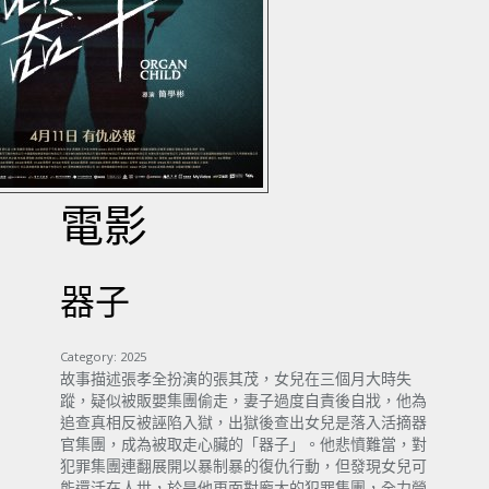
電影
器子
Category:
2025
故事描述張孝全扮演的張其茂，女兒在三個月大時失
蹤，疑似被販嬰集團偷走，妻子過度自責後自戕，他為
追查真相反被誣陷入獄，出獄後查出女兒是落入活摘器
官集團，成為被取走心臟的「器子」。他悲憤難當，對
犯罪集團連翻展開以暴制暴的復仇行動，但發現女兒可
能還活在人世，於是他更面對龐大的犯罪集團，全力營