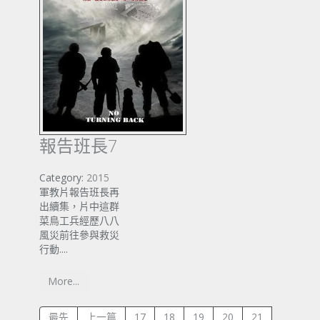
報告班長7
Category:
2015
軍教片報告班長再
出續集，片中這群
菜鳥工兵經歷八八
風災前往參與救災
行動....
More...
最先
上一篇
17
18
19
20
21