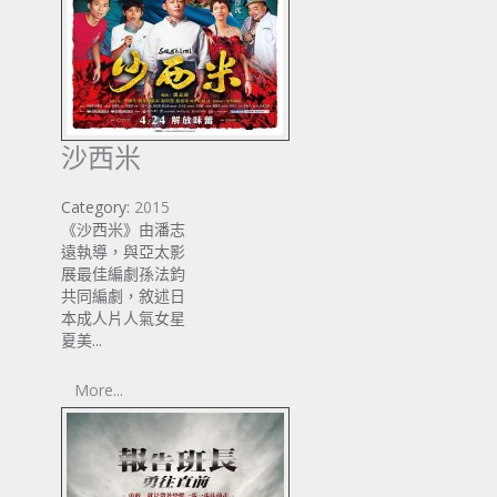
沙西米
Category:
2015
《沙西米》由潘志
遠執導，與亞太影
展最佳編劇孫法鈞
共同編劇，敘述日
本成人片人氣女星
夏美...
More...