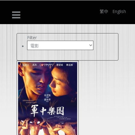
繁中
English
Filter