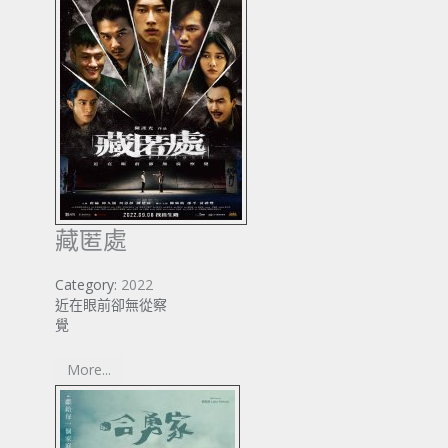
藏匿處
Category:
2022
近在眼前卻無從察
覺
More...